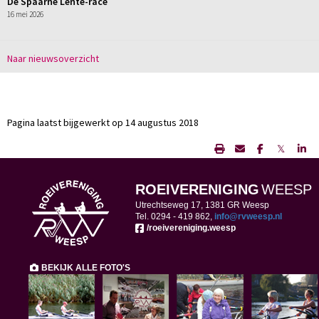
De Spaarne Lente-race
16 mei 2026
Naar nieuwsoverzicht
Pagina laatst bijgewerkt op 14 augustus 2018
𝕏
ROEIVERENIGING
WEESP
Utrechtseweg 17, 1381 GR Weesp
Tel. 0294 -
419 862,
ofni
@rvweesp.nl
/roeivereniging.weesp
BEKIJK ALLE FOTO'S