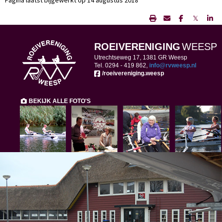
Pagina laatst bijgewerkt op 14 augustus 2018
𝕏
ROEIVERENIGING
WEESP
Utrechtseweg 17, 1381 GR Weesp
Tel. 0294 -
419 862,
ofni
@rvweesp.nl
/roeivereniging.weesp
BEKIJK ALLE FOTO'S