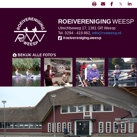
𝕏
ROEIVERENIGING
WEESP
Utrechtseweg 17, 1381 GR Weesp
Tel. 0294 -
419 862,
ofni
@rvweesp.nl
/roeivereniging.weesp
BEKIJK ALLE FOTO'S