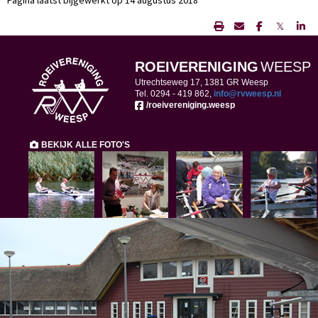
Pagina laatst bijgewerkt op 14 augustus 2018
𝕏
ROEIVERENIGING
WEESP
Utrechtseweg 17, 1381 GR Weesp
Tel. 0294 -
419 862,
ofni
@rvweesp.nl
/roeivereniging.weesp
BEKIJK ALLE FOTO'S