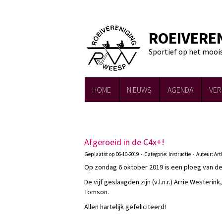
ROEIVERE
Sportief op het mooi
HOME
NIEUWS
AGENDA
VER
Afgeroeid in de C4x+!
Geplaatst op 06-10-2019 - Categorie: Instructie - Auteur: 
Op zondag 6 oktober 2019 is een ploeg van de z
De vijf geslaagden zijn (v.l.n.r.) Arrie Wester
Tomson.
Allen hartelijk gefeliciteerd!