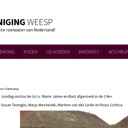
NIGING
WEESP
ste roeiwater van Nederland!
ENIGING
ROEIEN
LID WORDEN
BARDIENST
AFSCHRIJ
Arthur Overkamp
ondag-instructie (o.l.v. Marie Janne en Bas) afgeroeid in de C4x+.
ink, Susan Tenniglo, Marja Westerink, Martine van der Linde en Roos
Cottica-