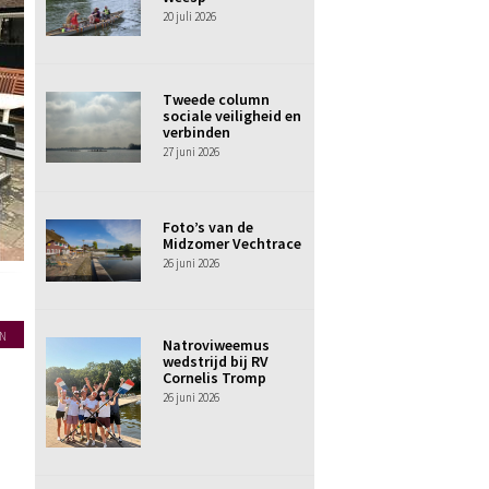
20 juli 2026
Tweede column
sociale veiligheid en
verbinden
27 juni 2026
Foto’s van de
Midzomer Vechtrace
26 juni 2026
N
Natroviweemus
wedstrijd bij RV
Cornelis Tromp
26 juni 2026