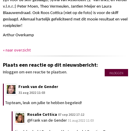
zijn voor de skiff geslaagd; Sylvia van Assendelft (2
van links, en verder
v.l.n.r.:) Peter Moen, Theo Vermeulen, Jantien Meijer en Laura
Blaauwendraad. Ook Roos Cottica (niet op de foto) is voor de skiff
geslaagd. Allemaal hartelijk gefeliciteerd met dit mooie resultaat en veel
roeiplezier!
Arthur Overkamp
« naar overzicht
Plaats een reactie op dit nieuwsbericht:
Inloggen om een reactie te plaatsen.
INLOGGEN
Frank van de Gender
31 aug 2022 11:03
Topteam, leuk om jullie te hebben begeleid!
Rosalie Cottica
07 sep 2022 17:12
@Frank van de Gender
31 aug 2022 11:03