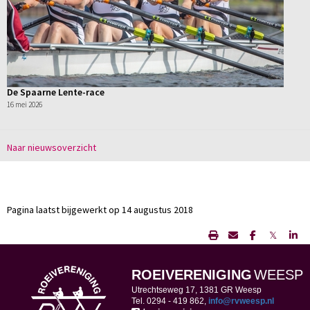
De Spaarne Lente-race
16 mei 2026
Naar nieuwsoverzicht
Pagina laatst bijgewerkt op 14 augustus 2018
𝕏
ROEIVERENIGING
WEESP
Utrechtseweg 17, 1381 GR Weesp
Tel. 0294 -
419 862,
ofni
@rvweesp.nl