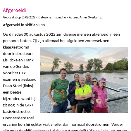
Afgeroeid!
Geplaatst op 31-08-2022 - Categorie: Instructie - Auteur: Arhur Overkamp
Afgeroeid in skiff en C1x
Op dinsdag 30 augustus 2022 zijn diverse mensen afgeroeid in één
persoons boten. Zij zijn allemaal het afgelopen
zomerseizoen
klaargestoomd
door instructeurs
Els Ricke en Frank
van de Gender.
Voor het C1x
examen is geslaagd
Daan Stoel (links);
een beetje
bijzonder, want hij
zit nog in de C4x+
basis-instructie.
Door eerdere roei
ervaring kon hij echter wat sneller dan normaal doorstromen. Verder
e