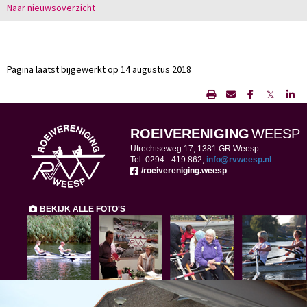
Naar nieuwsoverzicht
Pagina laatst bijgewerkt op 14 augustus 2018
𝕏
ROEIVERENIGING
WEESP
Utrechtseweg 17, 1381 GR Weesp
Tel. 0294 -
419 862,
ofni
@rvweesp.nl
/roeivereniging.weesp
BEKIJK ALLE FOTO'S