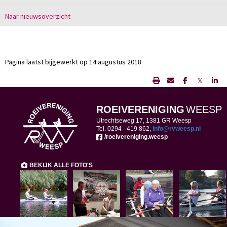
Naar nieuwsoverzicht
Pagina laatst bijgewerkt op 14 augustus 2018
𝕏
ROEIVERENIGING
WEESP
Utrechtseweg 17, 1381 GR Weesp
Tel. 0294 -
419 862,
ofni
@rvweesp.nl
/roeivereniging.weesp
BEKIJK ALLE FOTO'S