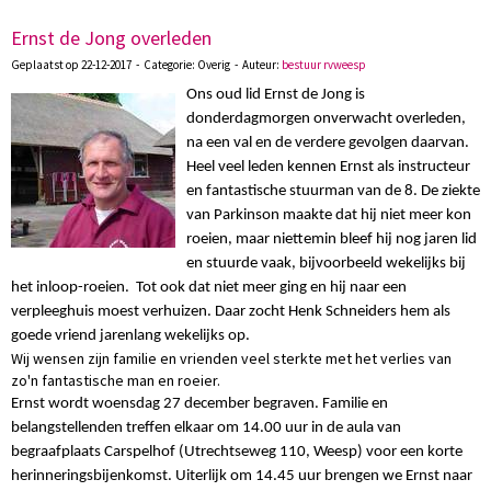
Ernst de Jong overleden
Geplaatst op 22-12-2017 - Categorie: Overig - Auteur:
bestuur rvweesp
Ons oud lid Ernst de Jong is
donderdagmorgen onverwacht overleden,
na een val en de verdere gevolgen daarvan.
Heel veel leden kennen Ernst als instructeur
en fantastische stuurman van de 8. De ziekte
van Parkinson maakte dat hij niet meer kon
roeien, maar niettemin bleef hij nog jaren lid
en stuurde vaak, bijvoorbeeld wekelijks bij
het inloop-roeien. Tot ook dat niet meer ging en hij naar een
verpleeghuis moest verhuizen. Daar zocht Henk Schneiders hem als
goede vriend jarenlang wekelijks op.
Wij wensen zijn familie en vrienden veel sterkte met het verlies van
zo'n fantastische man en roeier.
Ernst wordt woensdag 27 december begraven. Familie en
belangstellenden treffen elkaar om 14.00 uur in de aula van
begraafplaats Carspelhof (Utrechtseweg 110, Weesp) voor een korte
herinneringsbijenkomst. Uiterlijk om 14.45 uur brengen we Ernst naar