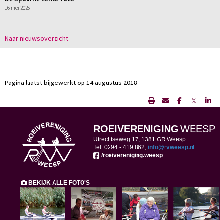
16 mei 2026
Naar nieuwsoverzicht
Pagina laatst bijgewerkt op 14 augustus 2018
𝕏
ROEIVERENIGING
WEESP
Utrechtseweg 17, 1381 GR Weesp
Tel. 0294 -
419 862,
ofni
@rvweesp.nl
/roeivereniging.weesp
BEKIJK ALLE FOTO'S