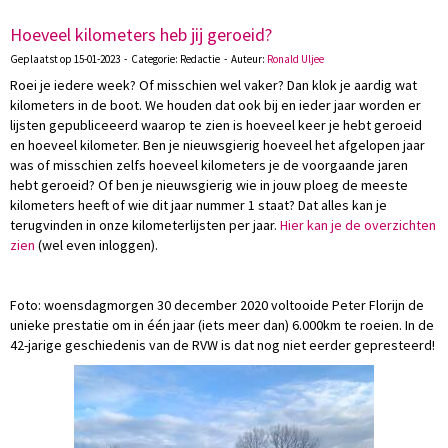
Hoeveel kilometers heb jij geroeid?
Geplaatst op 15-01-2023 - Categorie: Redactie - Auteur:
Ronald Uljee
Roei je iedere week? Of misschien wel vaker? Dan klok je aardig wat
kilometers in de boot. We houden dat ook bij en ieder jaar worden er
lijsten gepubliceeerd waarop te zien is hoeveel keer je hebt geroeid
en hoeveel kilometer. Ben je nieuwsgierig hoeveel het afgelopen jaar
was of misschien zelfs hoeveel kilometers je de voorgaande jaren
hebt geroeid? Of ben je nieuwsgierig wie in jouw ploeg de meeste
kilometers heeft of wie dit jaar nummer 1 staat? Dat alles kan je
terugvinden in onze kilometerlijsten per jaar.
Hier kan je de overzichten
zien
(wel even inloggen).
Foto: woensdagmorgen 30 december 2020 voltooide Peter Florijn de
unieke prestatie om in één jaar (iets meer dan) 6.000km te roeien. In de
42-jarige geschiedenis van de RVW is dat nog niet eerder gepresteerd!