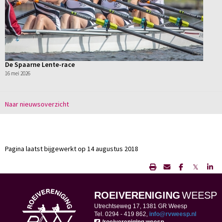
De Spaarne Lente-race
16 mei 2026
Naar nieuwsoverzicht
Pagina laatst bijgewerkt op 14 augustus 2018
𝕏
ROEIVERENIGING
WEESP
Utrechtseweg 17, 1381 GR Weesp
Tel. 0294 -
419 862,
ofni
@rvweesp.nl