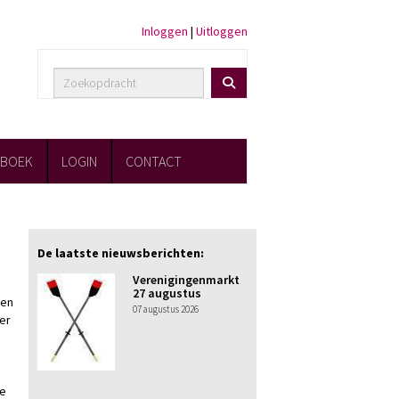
Inloggen
|
Uitloggen
FBOEK
LOGIN
CONTACT
De laatste nieuwsberichten:
Verenigingenmarkt
27 augustus
 en
07 augustus 2026
er
de