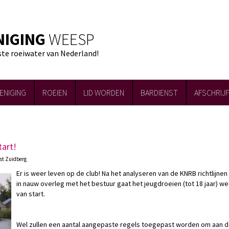
NIGING
WEESP
ste roeiwater van Nederland!
ENIGING
ROEIEN
LID WORDEN
BARDIENST
AFSCHRIJ
tart!
ost Zuidberg
Er is weer leven op de club! Na het analyseren van de KNRB richtlijnen
in nauw overleg met het bestuur gaat het jeugdroeien (tot 18 jaar) we
van start.
Wel zullen een aantal aangepaste regels toegepast worden om aan 