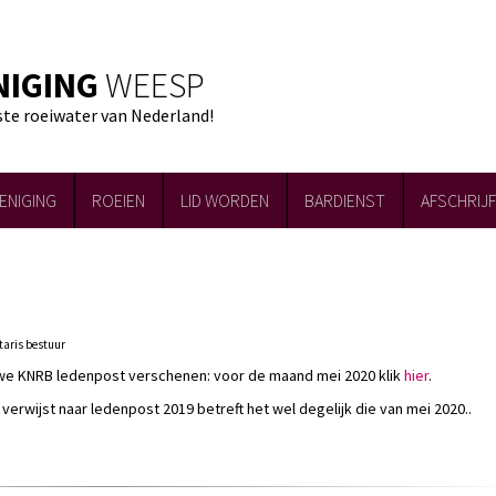
NIGING
WEESP
ste roeiwater van Nederland!
ENIGING
ROEIEN
LID WORDEN
BARDIENST
AFSCHRIJ
taris bestuur
uwe KNRB ledenpost verschenen: voor de maand mei 2020 klik
hier
.
 verwijst naar ledenpost 2019 betreft het wel degelijk die van mei 2020..