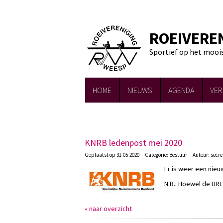
ROEIVERE
Sportief op het mooi
HOME
NIEUWS
AGENDA
VER
KNRB ledenpost mei 2020
Geplaatst op 31-05-2020 - Categorie: Bestuur - Auteur: secre
Er is weer een nie
N.B.: Hoewel de URL
« naar overzicht