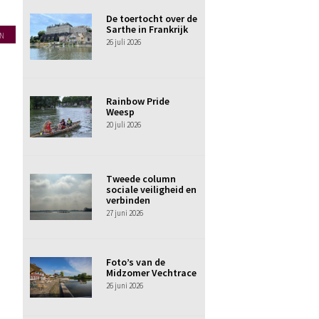
De toertocht over de
Sarthe in Frankrijk
N
26 juli 2026
Rainbow Pride
Weesp
20 juli 2026
Tweede column
sociale veiligheid en
verbinden
27 juni 2026
Foto’s van de
Midzomer Vechtrace
26 juni 2026