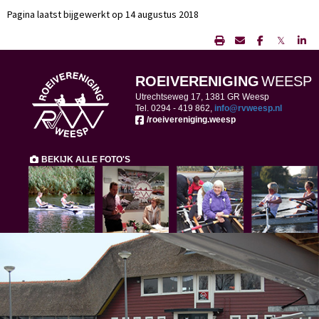
Pagina laatst bijgewerkt op 14 augustus 2018
𝕏
ROEIVERENIGING
WEESP
Utrechtseweg 17, 1381 GR Weesp
Tel. 0294 -
419 862,
ofni
@rvweesp.nl
/roeivereniging.weesp
BEKIJK ALLE FOTO'S