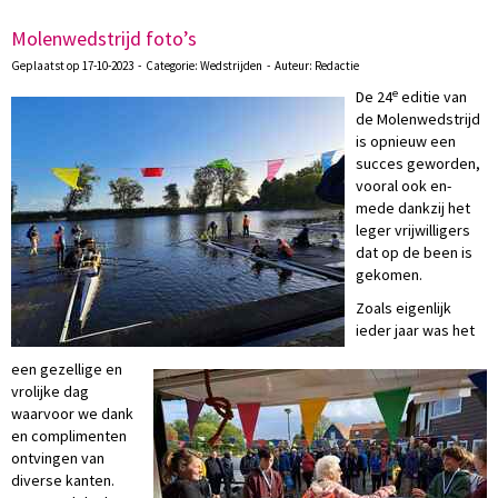
Molenwedstrijd foto’s
Geplaatst op 17-10-2023 - Categorie: Wedstrijden - Auteur: Redactie
e
De 24
editie van
de Molenwedstrijd
is opnieuw een
succes geworden,
vooral ook en-
mede dankzij het
leger vrijwilligers
dat op de been is
gekomen.
Zoals eigenlijk
ieder jaar was het
een gezellige en
vrolijke dag
waarvoor we dank
en complimenten
ontvingen van
diverse kanten.