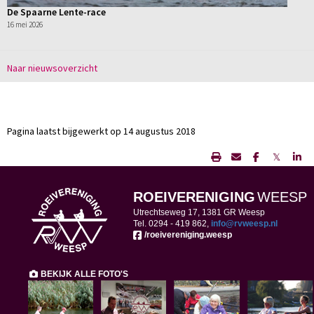
De Spaarne Lente-race
16 mei 2026
Naar nieuwsoverzicht
Pagina laatst bijgewerkt op 14 augustus 2018
𝕏
ROEIVERENIGING
WEESP
Utrechtseweg 17, 1381 GR Weesp
Tel. 0294 -
419 862,
ofni
@rvweesp.nl
/roeivereniging.weesp
BEKIJK ALLE FOTO'S