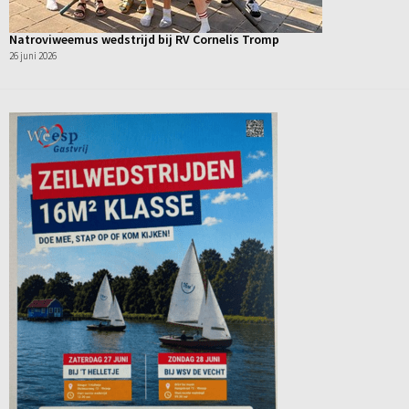
Natroviweemus wedstrijd bij RV Cornelis Tromp
26 juni 2026