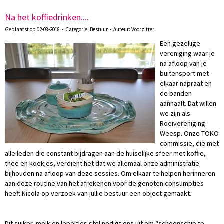
Na het koffiedrinken....
Geplaatst op 02-08-2018 - Categorie: Bestuur - Auteur: Voorzitter
Een gezellige
vereniging waar je
na afloop van je
buitensport met
elkaar napraat en
de banden
aanhaalt. Dat willen
we zijn als
Roeivereniging
Weesp. Onze TOKO
commissie, die met
alle leden die constant bijdragen aan de huiselijke sfeer met koffie,
thee en koekjes, verdient het dat we allemaal onze administratie
bijhouden na afloop van deze sessies. Om elkaar te helpen herinneren
aan deze routine van het afrekenen voor de genoten consumpties
heeft Nicola op verzoek van jullie bestuur een object gemaakt.
Dit suiker, melk en lepeltjes stel nodigt ons uit om “schoonschip te