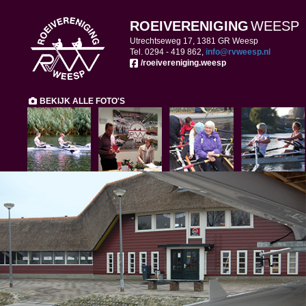
ROEIVERENIGING
WEESP
Utrechtseweg 17, 1381 GR Weesp
Tel. 0294 -
419 862,
ofni
@rvweesp.nl
/roeivereniging.weesp
BEKIJK ALLE FOTO'S