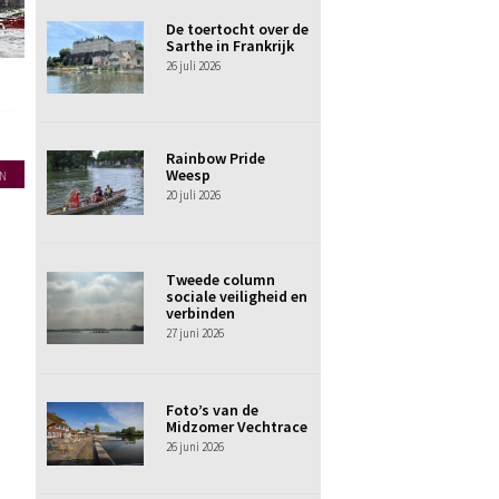
De toertocht over de
Sarthe in Frankrijk
26 juli 2026
Rainbow Pride
Weesp
N
20 juli 2026
Tweede column
sociale veiligheid en
verbinden
27 juni 2026
Foto’s van de
Midzomer Vechtrace
26 juni 2026