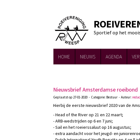
ROEIVERE
Sportief op het mooi
HOME
NIEUWS
AGENDA
VER
Nieuwsbrief Amsterdamse roeibond
Geplaatst op 27-01-2020 - Categorie: Bestuur - Auteur:
redac
Hierbij de eerste nieuwsbrief 2020 van de A
- Head of the River op 21 en 22 maart;
- ARB-wedstrijden op 6 en 7 juni;
- Sail en het roeierssaluut op 16 augustus;
- extra aandacht voor het jeugd- en juniorenro
- Dutch International Youth Regatta op 4 en 5 jul