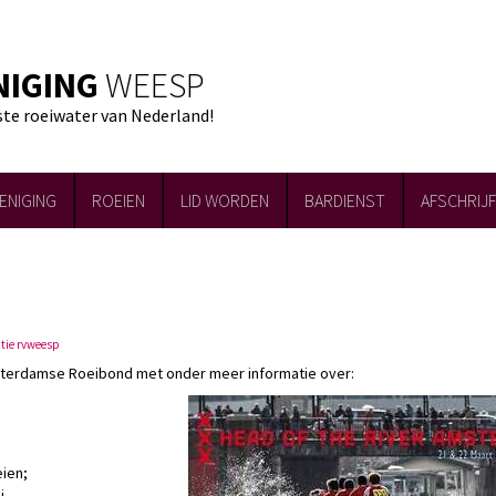
NIGING
WEESP
ste roeiwater van Nederland!
ENIGING
ROEIEN
LID WORDEN
BARDIENST
AFSCHRIJ
tie rvweesp
msterdamse Roeibond met onder meer informatie over:
eien;
i.