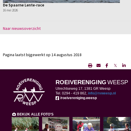
De Spaarne Lente-race
16 mei 2026
Naar nieuwsoverzicht
Pagina laatst bijgewerkt op 14 augustus 2018
𝕏
ROEIVERENIGING
WEESP
Utrechtseweg 17, 1381 GR Weesp
Tel. 0294 -
419 862,
ofni
@rvweesp.nl
/roeivereniging.weesp
BEKIJK ALLE FOTO'S