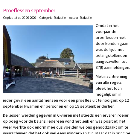
Proeflessen september
Geplaatst op 20-09-2020 - Categorie: Redactie - Auteur: Redactie
Omdat in het
voorjaar de
proeflessen niet
door konden gaan
was de lijst met
belangstellenden
aangezwollen tot
37(!) aanmeldingen.
Met inachtneming
van alle regels
bleek het toch
mogelijk om in
ieder geval een aantal mensen voor een proefles uit te nodigen: op 12
september kwamen elf personen en op 19 september dertien.
De lessen werden gegeven in C-vieren met steeds een ervaren roeier
op boeg voor de balans. Iedereen vond het leuk en was positief, het
weer werkte ook enorm mee dus voelden we ons genoodzaakt om te
waarschuwen dat het ook wel eens minder kan zijn. Maar dat in principe