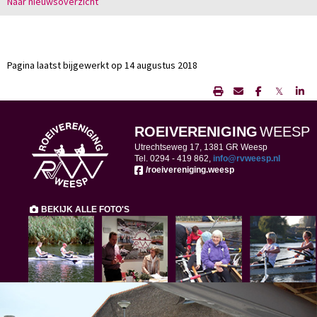
Naar nieuwsoverzicht
Pagina laatst bijgewerkt op 14 augustus 2018
𝕏
ROEIVERENIGING
WEESP
Utrechtseweg 17, 1381 GR Weesp
Tel. 0294 -
419 862,
ofni
@rvweesp.nl
/roeivereniging.weesp
BEKIJK ALLE FOTO'S