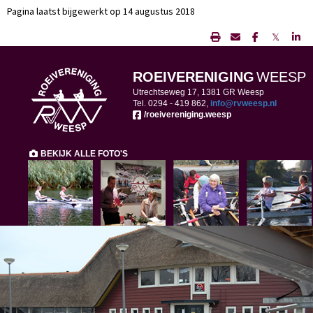
Pagina laatst bijgewerkt op 14 augustus 2018
𝕏
ROEIVERENIGING
WEESP
Utrechtseweg 17, 1381 GR Weesp
Tel. 0294 -
419 862,
ofni
@rvweesp.nl
/roeivereniging.weesp
BEKIJK ALLE FOTO'S