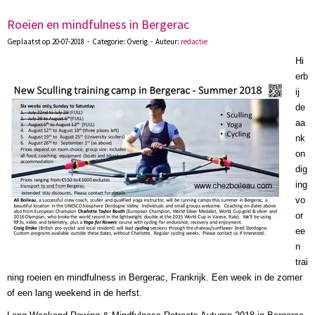
Roeien en mindfulness in Bergerac
Geplaatst op 20-07-2018 - Categorie: Overig - Auteur:
redactie
Hi
erb
ij
de
aa
nk
on
dig
ing
vo
or
ee
n
trai
ning roeien en mindfulness in Bergerac, Frankrijk. Een week in de zomer
of een lang weekend in de herfst.