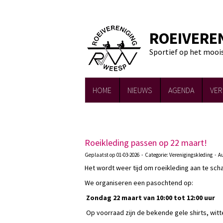
ROEIVERE
Sportief op het mooi
HOME
NIEUWS
AGENDA
VER
Roeikleding passen op 22 maart!
Geplaatst op 01-03-2026 - Categorie: Verenigingskleding - Au
Het wordt weer tijd om roeikleding aan te sch
We organiseren een pasochtend op:
Zondag 22 maart van 10:00 tot 12:00 uur
Op voorraad zijn de bekende gele shirts, witt