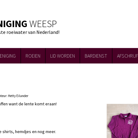
NIGING
WEESP
ste roeiwater van Nederland!
ENIGING
ROEIEN
LID WORDEN
BARDIENST
AFSCHRIJ
teur: Hetty Eilander
affen want de lente komt eraan!
e shirts, hemdjes en nog meer.