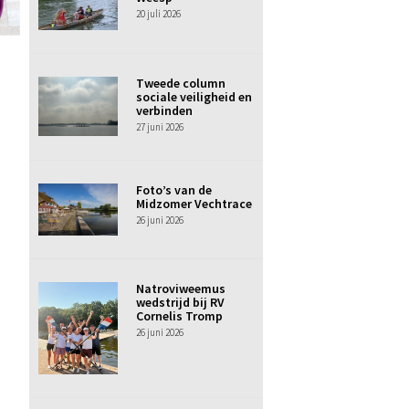
20 juli 2026
Tweede column
sociale veiligheid en
verbinden
27 juni 2026
Foto’s van de
Midzomer Vechtrace
26 juni 2026
Natroviweemus
wedstrijd bij RV
Cornelis Tromp
26 juni 2026