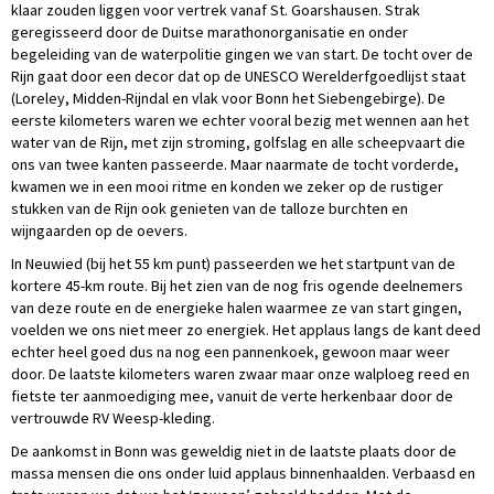
klaar zouden liggen voor vertrek vanaf St. Goarshausen. Strak
geregisseerd door de Duitse marathonorganisatie en onder
begeleiding van de waterpolitie gingen we van start. De tocht over de
Rijn gaat door een decor dat op de UNESCO Werelderfgoedlijst staat
(Loreley, Midden-Rijndal en vlak voor Bonn het Siebengebirge). De
eerste kilometers waren we echter vooral bezig met wennen aan het
water van de Rijn, met zijn stroming, golfslag en alle scheepvaart die
ons van twee kanten passeerde. Maar naarmate de tocht vorderde,
kwamen we in een mooi ritme en konden we zeker op de rustiger
stukken van de Rijn ook genieten van de talloze burchten en
wijngaarden op de oevers.
In Neuwied (bij het 55 km punt) passeerden we het startpunt van de
kortere 45-km route. Bij het zien van de nog fris ogende deelnemers
van deze route en de energieke halen waarmee ze van start gingen,
voelden we ons niet meer zo energiek. Het applaus langs de kant deed
echter heel goed dus na nog een pannenkoek, gewoon maar weer
door. De laatste kilometers waren zwaar maar onze walploeg reed en
fietste ter aanmoediging mee, vanuit de verte herkenbaar door de
vertrouwde RV Weesp-kleding.
De aankomst in Bonn was geweldig niet in de laatste plaats door de
massa mensen die ons onder luid applaus binnenhaalden. Verbaasd en