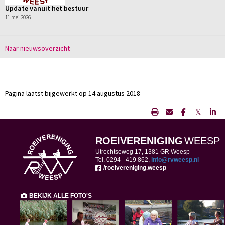
Update vanuit het bestuur
11 mei 2026
Naar nieuwsoverzicht
Pagina laatst bijgewerkt op 14 augustus 2018
𝕏
ROEIVERENIGING
WEESP
Utrechtseweg 17, 1381 GR Weesp
Tel. 0294 -
419 862,
ofni
@rvweesp.nl
/roeivereniging.weesp
BEKIJK ALLE FOTO'S