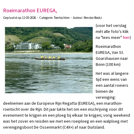
Roeimarathon EUREGA,
Geplaatst op 11-05-2026 - Categorie: Toertochten - Auteur: Renske Bootz
(voor het verslag
mét alle foto's klik
na "lees meer"
hier
)
Roeimarathon
EUREGA, Van St.
Goarshausen naar
Bonn (100 km)
Het was al langere
tijd een wens van
een aantal roeiers
binnen de
vereniging:
deelnemen aan de Europese Rijn Regatta (EUREGA), een marathon-
roeitocht over de Rijn. Dit jaar lukte het om een inschrijving voor dit
evenement te krijgen en een ploeg bij elkaar te krijgen; vorig weekend
was het zover en reisden we met een roeiploeg en een walploeg met
verenigingsboot De Ossenmarkt (C4X+) af naar Duitsland.