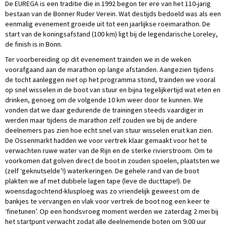
De EUREGA is een traditie die in 1992 begon ter ere van het 110-jarig
bestaan van de Bonner Ruder Verein. Wat destijds bedoeld was als een
eenmalig evenement groeide uit tot een jaarlijkse roeimarathon. De
start van de koningsafstand (100 km) ligt bij de legendarische Loreley,
de finish is in Bonn.
Ter voorbereiding op dit evenement trainden we in de weken
voorafgaand aan de marathon op lange afstanden. Aangezien tijdens
de tocht aanleggen niet op het programma stond, trainden we vooral
op snel wisselen in de boot van stuur en bijna tegelijkertijd wat eten en
drinken, genoeg om de volgende 10 km weer door te kunnen. We
vonden dat we daar gedurende de trainingen steeds vaardiger in
werden maar tijdens de marathon zelf zouden we bij de andere
deelnemers pas zien hoe echt snel van stuur wisselen eruit kan zien.
De Ossenmarkt hadden we voor vertrek klaar gemaakt voor het te
verwachten ruwe water van de Rijn en de sterke rivierstroom. Om te
voorkomen dat golven direct de boot in zouden spoelen, plaatsten we
(zelf ‘geknutselde’!) waterkeringen. De gehele rand van de boot
plakten we af met dubbele lagen tape (leve de ducttape!). De
woensdagochtend-klusploeg was zo vriendelijk geweest om de
bankjes te vervangen en vlak voor vertrek de boot nog een keer te
‘finetunen’. Op een hondsvroeg moment werden we zaterdag 2 mei bij
het startpunt verwacht zodat alle deelnemende boten om 9.00 uur