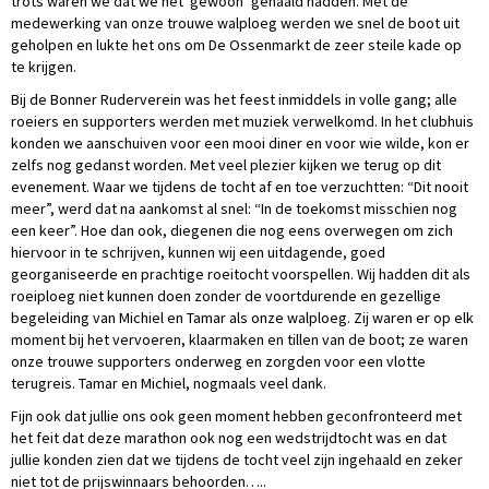
trots waren we dat we het ‘gewoon’ gehaald hadden. Met de
medewerking van onze trouwe walploeg werden we snel de boot uit
geholpen en lukte het ons om De Ossenmarkt de zeer steile kade op
te krijgen.
Bij de Bonner Ruderverein was het feest inmiddels in volle gang; alle
roeiers en supporters werden met muziek verwelkomd. In het clubhuis
konden we aanschuiven voor een mooi diner en voor wie wilde, kon er
zelfs nog gedanst worden. Met veel plezier kijken we terug op dit
evenement. Waar we tijdens de tocht af en toe verzuchtten: “Dit nooit
meer”, werd dat na aankomst al snel: “In de toekomst misschien nog
een keer”. Hoe dan ook, diegenen die nog eens overwegen om zich
hiervoor in te schrijven, kunnen wij een uitdagende, goed
georganiseerde en prachtige roeitocht voorspellen. Wij hadden dit als
roeiploeg niet kunnen doen zonder de voortdurende en gezellige
begeleiding van Michiel en Tamar als onze walploeg. Zij waren er op elk
moment bij het vervoeren, klaarmaken en tillen van de boot; ze waren
onze trouwe supporters onderweg en zorgden voor een vlotte
terugreis. Tamar en Michiel, nogmaals veel dank.
Fijn ook dat jullie ons ook geen moment hebben geconfronteerd met
het feit dat deze marathon ook nog een wedstrijdtocht was en dat
jullie konden zien dat we tijdens de tocht veel zijn ingehaald en zeker
niet tot de prijswinnaars behoorden…..