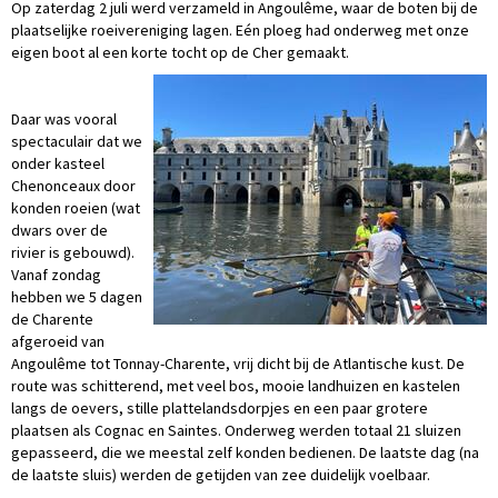
Op zaterdag 2 juli werd verzameld in Angoulême, waar de boten bij de
plaatselijke roeivereniging lagen. Eén ploeg had onderweg met onze
eigen boot al een korte tocht op de Cher gemaakt.
Daar was vooral
spectaculair dat we
onder kasteel
Chenonceaux door
konden roeien (wat
dwars over de
rivier is gebouwd).
Vanaf zondag
hebben we 5 dagen
de Charente
afgeroeid van
Angoulême tot Tonnay-Charente, vrij dicht bij de Atlantische kust. De
route was schitterend, met veel bos, mooie landhuizen en kastelen
langs de oevers, stille plattelandsdorpjes en een paar grotere
plaatsen als Cognac en Saintes. Onderweg werden totaal 21 sluizen
gepasseerd, die we meestal zelf konden bedienen. De laatste dag (na
de laatste sluis) werden de getijden van zee duidelijk voelbaar.