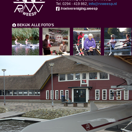
Tel. 0294 -
419 862,
ofni
@rvweesp.nl
/roeivereniging.weesp
BEKIJK ALLE FOTO'S