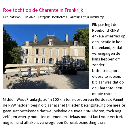
Roeitocht op de Charente in Frankrijk
Geplaatst op 10-07-2022 - Categorie: Toertochten - Auteur: Arthur Overkamp
Elk jaar legt de
Roeibond KNRB
enkele wherries op
een locatie in het
buitenland, zodat
verenigingen de
kans hebben om
zonder
botentransport
elders te roeien.
Dit jaar was dat op
de Charente; een
mooie rivier in
Midden-West Frankrijk, zo´n 100 km ten noorden van Bordeaux. Vanuit
de RVW hadden begin dit jaar al snel 14 leden belangstelling om mee te
gaan. Dat betekende dat we, behalve de twee KNRB-boten, toch nog
zelf een wherry moesten meenemen. Helaas moest kort voor vertrek
nog iemand afhaken, vanwege een Coronabesmetting thuis.