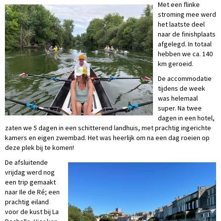
Met een flinke
stroming mee werd
het laatste deel
naar de finishplaats
afgelegd. In totaal
hebben we ca. 140
km geroeid.
De accommodatie
tijdens de week
was helemaal
super. Na twee
dagen in een hotel,
zaten we 5 dagen in een schitterend landhuis, met prachtig ingerichte
kamers en eigen zwembad. Het was heerlijk om na een dag roeien op
deze plek bij te komen!
De afsluitende
vrijdag werd nog
een trip gemaakt
naar Ile de Ré; een
prachtig eiland
voor de kust bij La