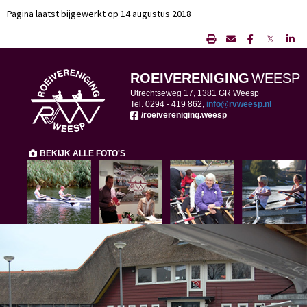
Pagina laatst bijgewerkt op 14 augustus 2018
𝕏
ROEIVERENIGING
WEESP
Utrechtseweg 17, 1381 GR Weesp
Tel. 0294 -
419 862,
ofni
@rvweesp.nl
/roeivereniging.weesp
BEKIJK ALLE FOTO'S