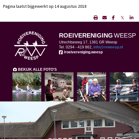
Pagina laatst bijgewerkt op 14 augustus 2018
𝕏
ROEIVERENIGING
WEESP
Utrechtseweg 17, 1381 GR Weesp
Tel. 0294 -
419 862,
ofni
@rvweesp.nl
/roeivereniging.weesp
BEKIJK ALLE FOTO'S